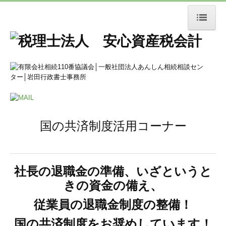
ホーム
相続税業務
相続税申告
相続税対策
国の共済制度活用コーナー
相続税還付
小規模宅地等の特例
事業承継対策
社長の退職金の準備、いざというと
きの資金の備え、
相談の流れ
従業員の退職金制度の整備！
譲渡税業務
国の共済制度をお奨めしています！