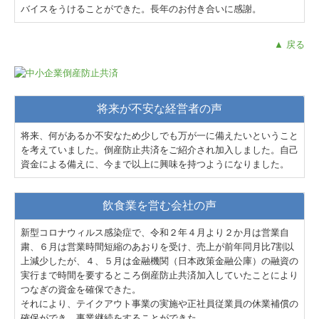
バイスをうけることができた。長年のお付き合いに感謝。
▲ 戻る
将来が不安な経営者の声
将来、何があるか不安なため少しでも万が一に備えたいということ
を考えていました。倒産防止共済をご紹介され加入しました。自己
資金による備えに、今まで以上に興味を持つようになりました。
飲食業を営む会社の声
新型コロナウィルス感染症で、令和２年４月より２か月は営業自
粛、６月は営業時間短縮のあおりを受け、売上が前年同月比7割以
上減少したが、４、５月は金融機関（日本政策金融公庫）の融資の
実行まで時間を要するところ倒産防止共済加入していたことにより
つなぎの資金を確保できた。
それにより、テイクアウト事業の実施や正社員従業員の休業補償の
確保ができ、事業継続をすることができた。