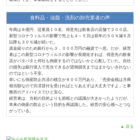
食料品・油脂・洗剤の卸売業者の声
年商は８億円、従業員１０名、得意先は飲食店の店舗で２００店。
新型コロナウィルスの影響で売上も４～５月は前年の５０％減６月
以降も３０％減が続いた。
資金繰りのため銀行から３，０００万円の融資で一息。だが、経営
者はこの新型コロナウィルスの影響が長期化すれば、得意先の飲食
店がバタバタと何社も倒産するのではないかと心配していた。自社
の損失は銀行借入で充当できるが貸倒損失まではまかないきれない
のではという不安。
幸いにも倒産防止共済の積立が８００万円あり、「売掛金残は月商
相当額なので共済貸付を受ければとりあえずは大丈夫ですよ」と事
務所のアドバイスでひと安心。
経営者は、当初の目的よりも節税との認識が大きかったようだが、
本来の倒産の防止という目的を再認識した。経営の安心感へとつな
がっている。
▲ 戻る