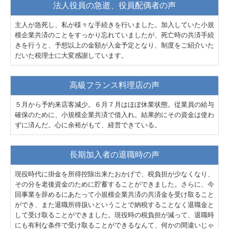
法人役員の急逝、役員配偶者の声
主人が急死し、私が様々な手続きを行いました。加入していた小規
模企業共済のことをすっかり忘れていましたが、死亡時の共済手続
きを行うと、予想以上の金額が入金予定となり、制度をご紹介いた
だいた税理士に大変感謝しています。
高級フランス料理店の声
５月から予約来店客減少。６月７月はほぼ休業状態。従業員の給与
確保のために、小規模企業共済で借入れ。結果的にその資金は使わ
ずに済んだ。心に余裕がもて、経営できている。
長期加入者の退職時の声
現役時代に掛金を所得控除出来たおかげで、税負担が少なくなり、
その分を老後資金のために貯蓄することができました。さらに、今
回事業を辞めるにあたって小規模企業共済の共済金を受け取ること
ができ、また退職所得扱いということで納税することなく退職金と
して受け取ることができました。現役時の税負担が減って、退職時
にも有利な条件で受け取ることができるなんて、何かの間違いじゃ