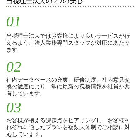
当税理士法人の5つの安心
法人税業務
01
料金案内
事務所紹介
当税理士法人ではお客様により良いサービスが行
えるよう、法人業務専門スタッフが対応にあたり
事務所概要
ます。
アクセス
02
スタッフ紹介
社内データベースの充実、研修制度、社内意見交
業務提携のご案内
換の徹底により、常に最新の税務情報を社員が共
有しています。
お客様の声
03
セミナー情報
お客様が抱える課題点をヒアリングし、お客様そ
出版・メディア実績
れぞれに適したプランを複数人体制でご相談に対
応しています。
お問合せ