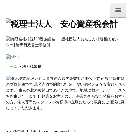
ホーム
相続税業務
相続税申告
相続税対策
ホーム
> 法人税業務
相続税還付
小規模宅地等の特例
事業承継対策
相談の流れ
譲渡税業務