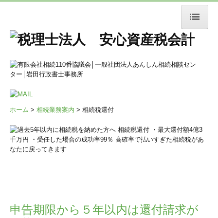
ホーム
相続税業務
相続税申告
相続税対策
ホーム
>
相続業務案内
> 相続税還付
相続税還付
小規模宅地等の特例
事業承継対策
相談の流れ
譲渡税業務
申告期限から５
年以内
は
還付請求
が