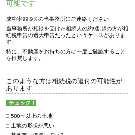
可能です
法人税業務
料金案内
成功率
99.9％
の当事務所にご連絡ください
当事務所が相談を受けた相続人の約9割超の方が相
事務所紹介
続税申告の過大申告だったというケースがありま
す。
事務所概要
特に、不動産をお持ちの方は一度ご確認すること
アクセス
を推奨します。
スタッフ紹介
業務提携のご案内
このような方は相続税の還付の可能性が
あります
お客様の声
チェック！
セミナー情報
□ 500㎡以上の土地
出版・メディア実績
□ 土地の形状が悪い
お問合せ