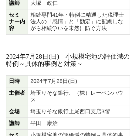
講師
大塚 政仁
セミ
相続専門41年・特例に精通した税理士
ナー内
法人の 「感情」と「勘定」に配慮しな
容
がら 相続争いを未然に防ぐ方法
2024年7月28日(日) 小規模宅地の評価減の
特例～具体的事例と対策～
日時
2024年7月28日(日)
主催者
埼玉りそな銀行、（株）レーベンハウ
ス
会場
埼玉りそな銀行上尾西口支店3階
講師
平田 康治
セミ
小規模宅地の評価減の特例～具体的事