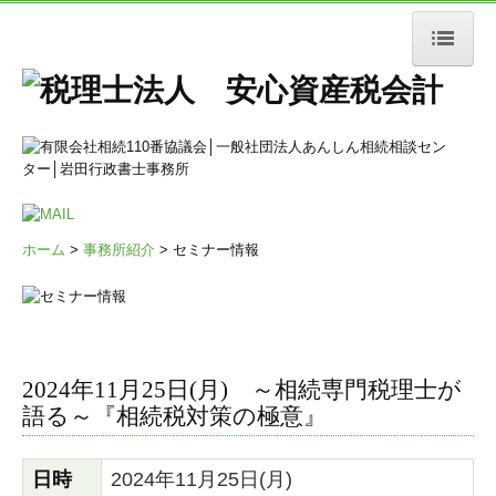
ホーム
相続税業務
相続税申告
相続税対策
ホーム
>
事務所紹介
> セミナー情報
相続税還付
小規模宅地等の特例
事業承継対策
2024年11月25日(月) ～相続専門税理士が
語る～『相続税対策の極意』
相談の流れ
譲渡税業務
日時
2024年11月25日(月)