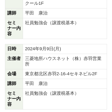
クール1F
講師
平田 康治
セミ
社員勉強会（譲渡税基本）
ナー内
容
日時
2024年9月9日(月)
主催者
三菱地所ハウスネット（株）赤羽営業
所
会場
東京都北区赤羽2-16-4セキネビル2F
講師
平田 康治
セミ
社員勉強会（譲渡税基本）
ナー内
容