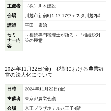
法人税業務
主催者
（株）川木建設
料金案内
会場
川越市新宿町1-17-17ウェスタ川越2階
事務所紹介
講師
平田 康治
事務所概要
セミ
～相続専門税理士が語る～『相続税対
ナー内
策の極意』
アクセス
容
スタッフ紹介
業務提携のご案内
2024年11月22日(金) 税制における農業経
営の法人化について
お客様の声
セミナー情報
日時
2024年11月22日(金)
出版・メディア実績
主催者
東京都農業会議
お問合せ
会場
京王プラザホテル八王子4階