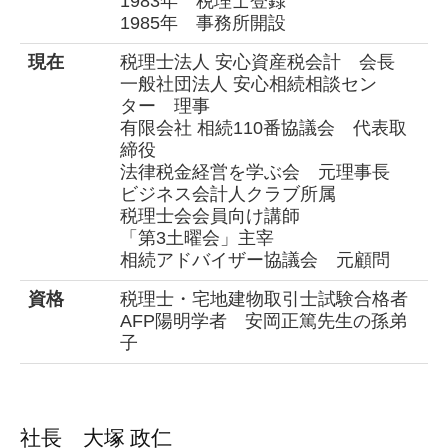
1983年 税理士登録
1985年 事務所開設
現在
税理士法人 安心資産税会計 会長
一般社団法人 安心相続相談セン
ター 理事
有限会社 相続110番協議会 代表取
締役
法律税金経営を学ぶ会 元理事長
ビジネス会計人クラブ所属
税理士会会員向け講師
「第3土曜会」主宰
相続アドバイザー協議会 元顧問
資格
税理士・宅地建物取引士試験合格者
AFP陽明学者 安岡正篤先生の孫弟
子
社長
大塚 政仁