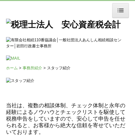
ホーム
相続税業務
相続税申告
相続税対策
ホーム
>
事務所紹介
> スタッフ紹介
相続税還付
小規模宅地等の特例
事業承継対策
当社は、複数の相談体制、チェック体制と永年の
経験によるノウハウとチェックリストを駆使して
相談の流れ
税務申告をしていますので、安心して申告を任せ
られると、お客様から絶大な信頼を寄せていただ
譲渡税業務
いております。