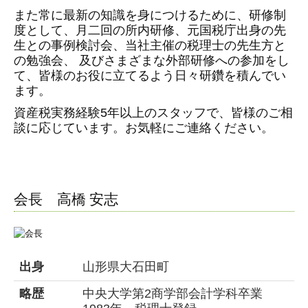
法人税業務
また常に最新の知識を身につけるために、研修制
度として、月二回の所内研修、元国税庁出身の先
料金案内
生との事例検討会、当社主催の税理士の先生方と
の勉強会、 及びさまざまな外部研修への参加をし
事務所紹介
て、皆様のお役に立てるよう日々研鑽を積んでい
ます。
事務所概要
資産税実務経験5年以上のスタッフで、皆様のご相
アクセス
談に応じています。お気軽にご連絡ください。
スタッフ紹介
業務提携のご案内
会長
高橋 安志
お客様の声
セミナー情報
出身
山形県大石田町
出版・メディア実績
略歴
中央大学第2商学部会計学科卒業
お問合せ